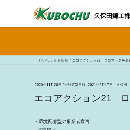
コ
ナ
ン
ビ
テ
ゲ
ン
ー
ツ
シ
へ
ョ
ス
ン
キ
に
ッ
移
HOME
新着情報
エコアクション21 ロゴマークを更
プ
動
2020年11月20日
/ 最終更新日時 :
2021年5月17日
久保田
エコアクション21 
・環境配慮型の事業者宣言